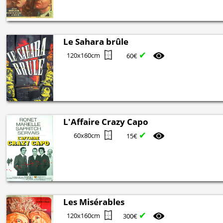
Le Sahara brûle
✔
120x160cm
60€
L'Affaire Crazy Capo
✔
60x80cm
15€
Les Misérables
✔
120x160cm
300€