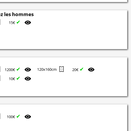
hez les hommes
✔
15€
✔
✔
120x160cm
1200€
20€
✔
10€
✔
100€