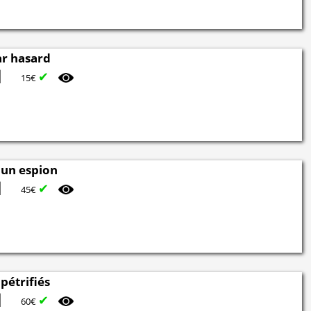
par hasard
✔
15€
 un espion
✔
45€
pétrifiés
✔
60€