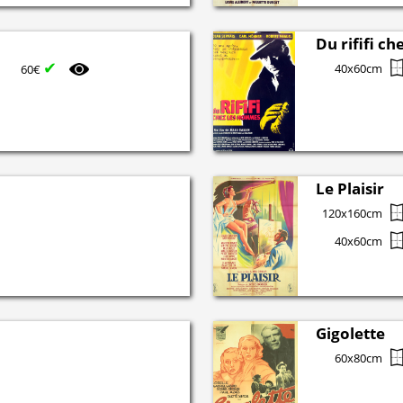
Du rififi c
✔
40x60cm
60€
Le Plaisir
120x160cm
40x60cm
Gigolette
60x80cm