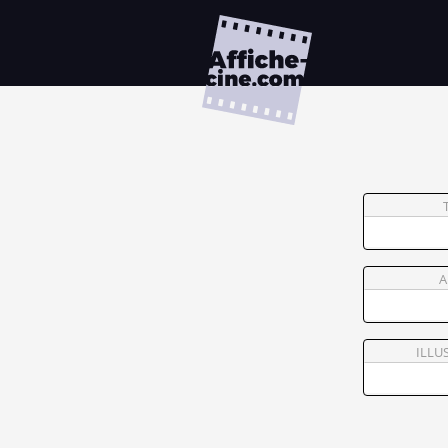
A
ILLU