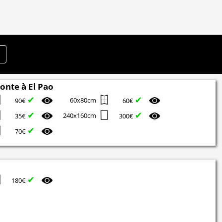
onte à El Pao
✔
✔
60x80cm
90€
60€
✔
✔
240x160cm
35€
300€
✔
70€
✔
180€