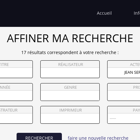
Accueil
In
AFFINER MA RECHERCHE
17 résultats correspondent à votre recherche :
TITRE
RÉALISATEUR
ACTE
NNÉE
GENRE
PRI
STRATEUR
IMPRIMEUR
PAY
RECHERCHER
faire une nouvelle recherche