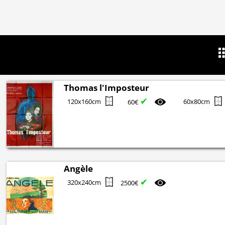
Thomas l'Imposteur
✔
120x160cm
60x80cm
60€
Angèle
✔
320x240cm
2500€