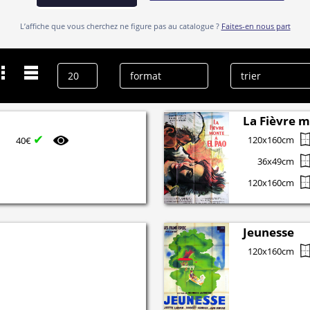
L’affiche que vous cherchez ne figure pas au catalogue ?
Faites-en nous part
Dernières recherches
Jean Servais
effacer l’historique
La Fièvre m
✔
120x160cm
40€
36x49cm
120x160cm
Jeunesse
120x160cm