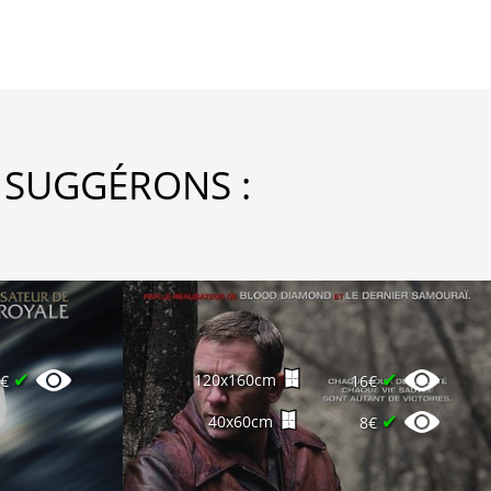
 SUGGÉRONS :
✔
✔
120x160cm
6€
16€
✔
40x60cm
8€