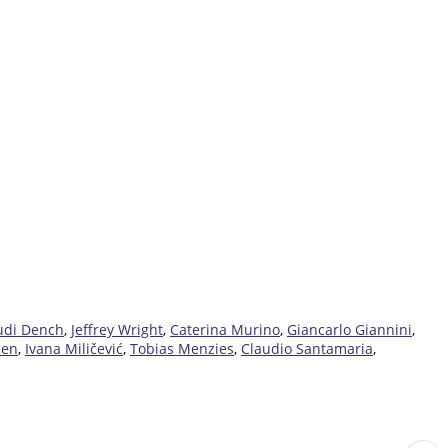
udi Dench
,
Jeffrey Wright
,
Caterina Murino
,
Giancarlo Giannini
,
sen
,
Ivana Miličević
,
Tobias Menzies
,
Claudio Santamaria
,