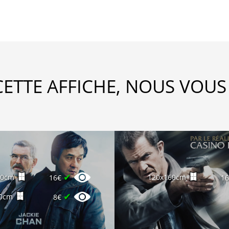
CETTE AFFICHE, NOUS VOUS
✔
60cm
120x160cm
16€
1
✔
0cm
8€