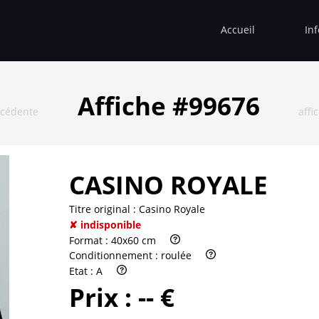
Accueil
In
Affiche #99676
écédente
affi
CASINO ROYALE
Titre original :
Casino Royale
✘ indisponible
Format :
40x60 cm
Conditionnement :
roulée
Etat :
A
Prix :
-- €