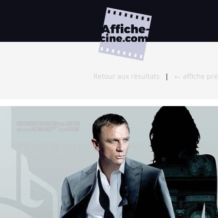
Retour aux résultats
|
← affiche pr