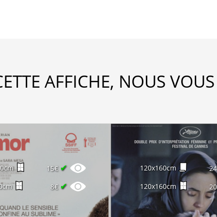
CETTE AFFICHE, NOUS VOUS
✔
60cm
120x160cm
15€
2
✔
0cm
120x160cm
8€
2