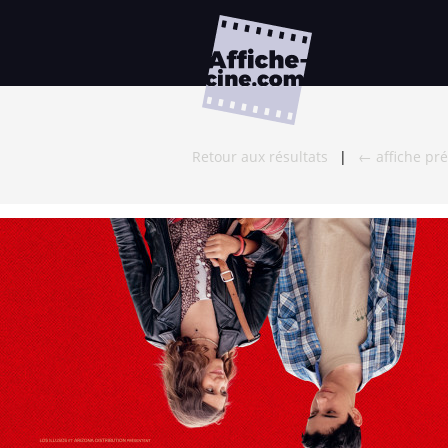
Retour aux résultats
|
← affiche pr