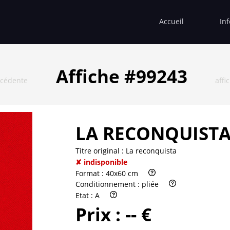
Accueil
In
Affiche #99243
écédente
affi
LA RECONQUIST
Titre original :
La reconquista
✘ indisponible
Format :
40x60 cm
Conditionnement :
pliée
Etat :
A
Prix :
-- €