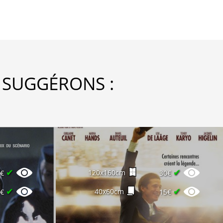
 SUGGÉRONS :
✔
✔
120x160cm
4€
30€
✔
✔
40x60cm
0€
15€