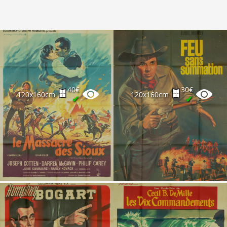
40€
30€
120x160cm
120x160cm
✔
✔