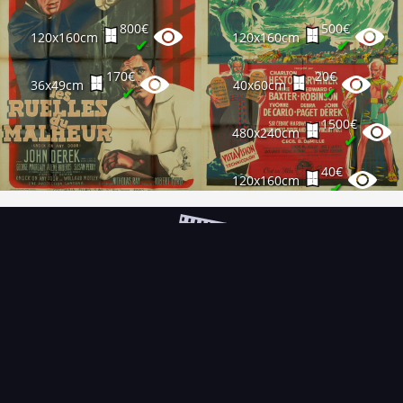
800€
500€
120x160cm
120x160cm
✔
✔
170€
20€
36x49cm
40x60cm
✔
✔
1500€
480x240cm
✔
40€
120x160cm
✔
300€
160x240cm
✔
50€
120x160cm
✔
FAQ
PARTENAIRES
NEWSLETTER
CONTACT