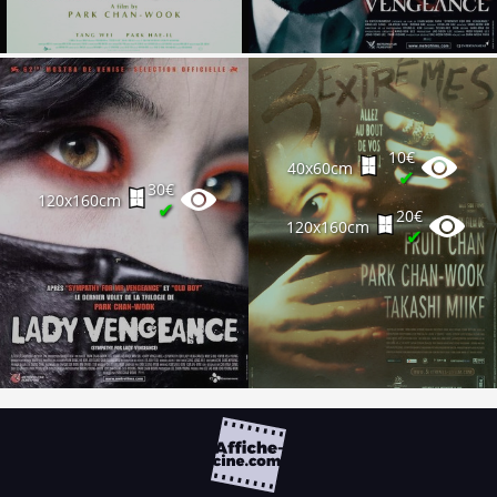
10€
40x60cm
✔
30€
120x160cm
✔
20€
120x160cm
✔