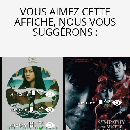
VOUS AIMEZ CETTE
AFFICHE, NOUS VOUS
SUGGÉRONS :
30€
70x100cm
✔
30€
120x160cm
✔
15€
40x60cm
✔
10€
40x60cm
✔