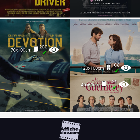
20€
70x100cm
✔
16€
120x160cm
✔
8€
40x60cm
✔