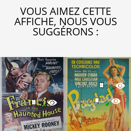
VOUS AIMEZ CETTE
AFFICHE, NOUS VOUS
SUGGÉRONS :
600€
120x160cm
✔
150€
100€
36x49cm
70x100cm
✔
✔