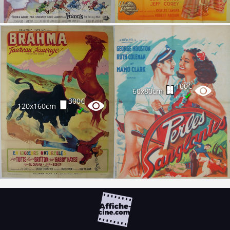
100€
60x80cm
✔
300€
120x160cm
✔