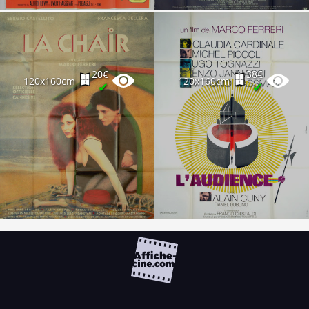
20€
38€
120x160cm
120x160cm
✔
✔
FAQ
PARTENAIRES
NEWSLETTER