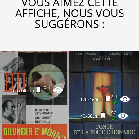
VOUS AIMEZ CETTE
AFFICHE, NOUS VOUS
SUGGÉRONS :
400€
100x140cm
✔
25€
120x160cm
✔
15€
40x60cm
✔