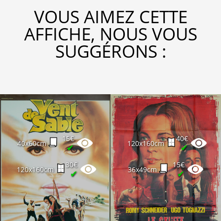
VOUS AIMEZ CETTE
AFFICHE, NOUS VOUS
SUGGÉRONS :
15€
40€
40x60cm
120x160cm
✔
✔
30€
15€
120x160cm
36x49cm
✔
✔