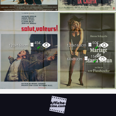
45€
60€
120x160cm
120x160cm
✔
✔
15€
60x80cm
✔