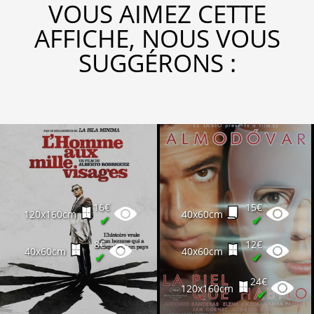
VOUS AIMEZ CETTE
AFFICHE, NOUS VOUS
SUGGÉRONS :
16€
15€
120x160cm
40x60cm
✔
✔
8€
12€
40x60cm
40x60cm
✔
✔
24€
120x160cm
✔