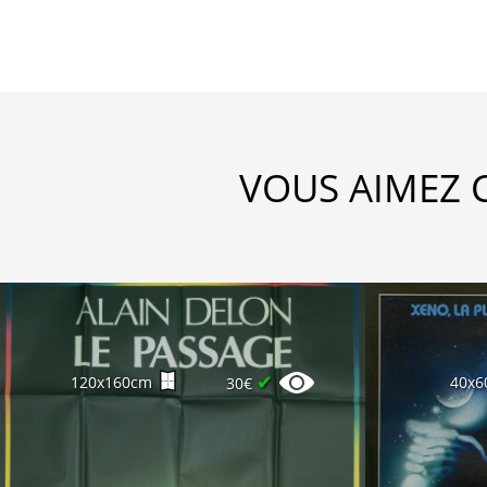
VOUS AIMEZ 
✔
120x160cm
40x6
30€