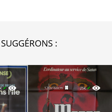
 SUGGÉRONS :
✔
✔
120x160cm
5€
25€