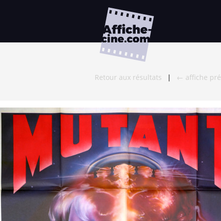
Retour aux résultats
|
← affiche pr