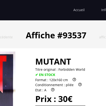
Accueil
In
Affiche #93537
écédente
affi
MUTANT
Titre original :
Forbidden World
✔ EN STOCK
Format :
120x160 cm
Conditionnement :
pliée
Etat :
A
Prix :
30€