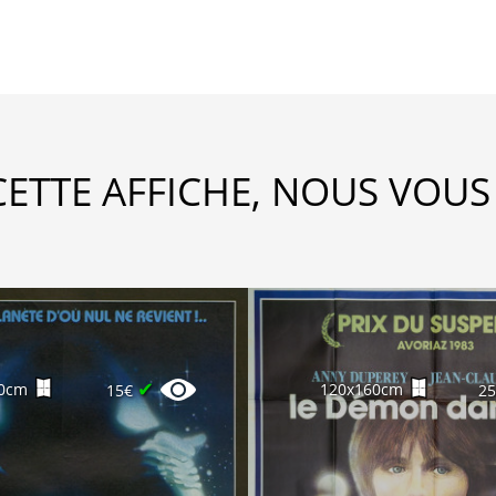
CETTE AFFICHE, NOUS VOUS
✔
0cm
120x160cm
15€
2