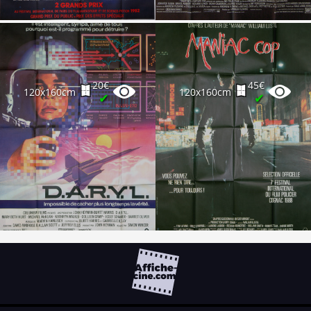
20€
45€
120x160cm
120x160cm
✔
✔