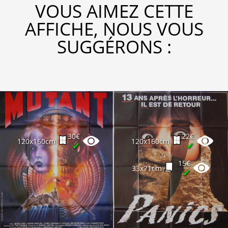
VOUS AIMEZ CETTE
AFFICHE, NOUS VOUS
SUGGÉRONS :
30€
22€
120x160cm
120x160cm
✔
✔
15€
33x71cm
✔