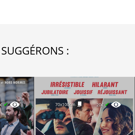
 SUGGÉRONS :
✔
✔
70x100cm
0€
20€