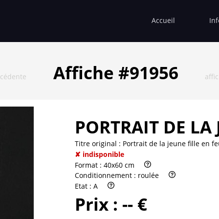
Accueil
In
Affiche #91956
écédente
affi
PORTRAIT DE LA 
Titre original :
Portrait de la jeune fille en f
✘ indisponible
Format :
40x60 cm
Conditionnement :
roulée
Etat :
A
Prix :
-- €