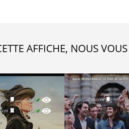
CETTE AFFICHE, NOUS VOUS
✔
60cm
40x60cm
20€
1
✔
60cm
16€