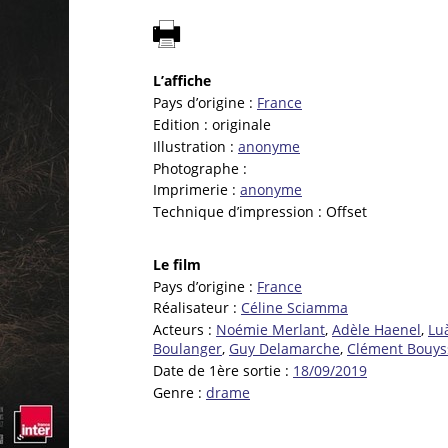
L’affiche
Pays d’origine :
France
Edition :
originale
Illustration :
anonyme
Photographe :
Imprimerie :
anonyme
Technique d’impression :
Offset
Le film
Pays d’origine :
France
Réalisateur :
Céline Sciamma
Acteurs :
Noémie Merlant
,
Adèle Haenel
,
Lu
Boulanger
,
Guy Delamarche
,
Clément Bouys
Date de 1ère sortie :
18/09/2019
Genre :
drame