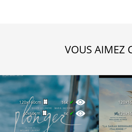
VOUS AIMEZ 
✔
120x160cm
120x1
16€
✔
40x60cm
120x1
8€