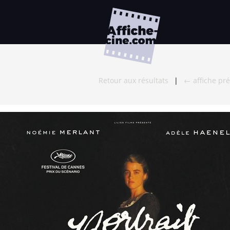
Retour aux résultats
|
← affiche pr