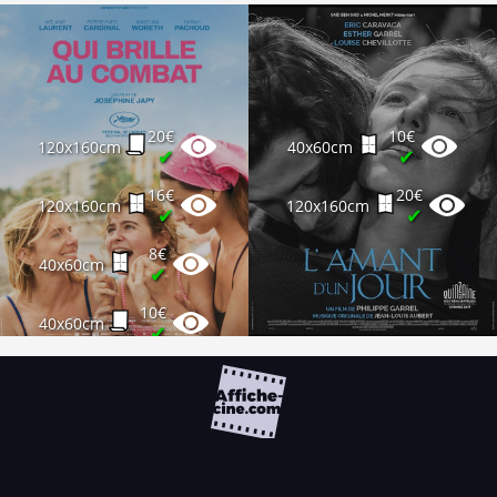
20€
10€
120x160cm
40x60cm
✔
✔
16€
20€
120x160cm
120x160cm
✔
✔
8€
40x60cm
✔
10€
40x60cm
✔
FAQ
PARTENAIRES
NEWSLETTER