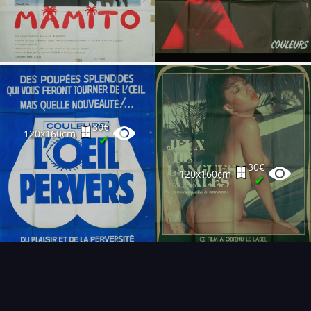
30€
120x160cm
✔
30€
120x160cm
✔