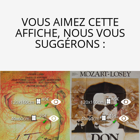
VOUS AIMEZ CETTE
AFFICHE, NOUS VOUS
SUGGÉRONS :
40€
45€
120x160cm
120x160cm
✔
✔
20€
15€
40x60cm
40x60cm
✔
✔