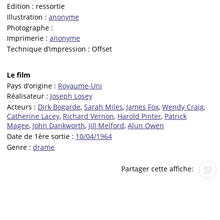
Edition :
ressortie
Illustration :
anonyme
Photographe :
Imprimerie :
anonyme
Technique d’impression :
Offset
Le film
Pays d’origine :
Royaume-Uni
Réalisateur :
Joseph Losey
Acteurs :
Dirk Bogarde
,
Sarah Miles
,
James Fox
,
Wendy Craig
,
Catherine Lacey
,
Richard Vernon
,
Harold Pinter
,
Patrick
Magee
,
John Dankworth
,
Jill Melford
,
Alun Owen
Date de 1ère sortie :
10/04/1964
Genre :
drame
Partager cette affiche: