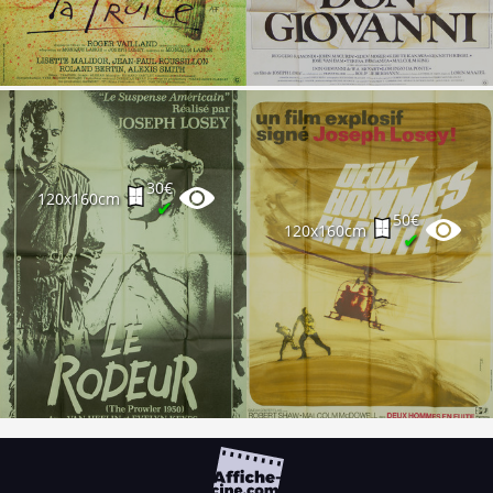
30€
120x160cm
✔
50€
120x160cm
✔