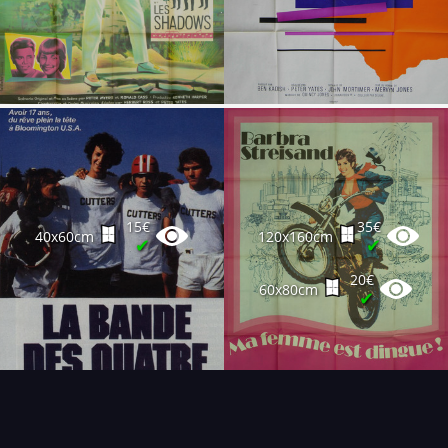
15€
35€
40x60cm
120x160cm
✔
✔
20€
60x80cm
✔