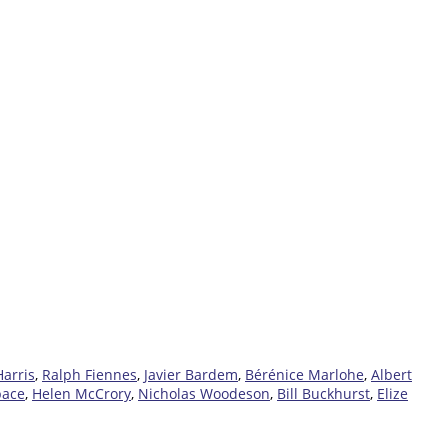
arris
,
Ralph Fiennes
,
Javier Bardem
,
Bérénice Marlohe
,
Albert
pace
,
Helen McCrory
,
Nicholas Woodeson
,
Bill Buckhurst
,
Elize