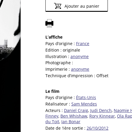
Ajouter au panier
L’affiche
Pays d’origine :
France
Edition :
originale
Illustration :
anonyme
Photographe :
Imprimerie :
anonyme
Technique d’impression :
Offset
Le film
Pays d’origine :
États-Unis
Réalisateur :
Sam Mendes
Acteurs :
Daniel Craig
,
Judi Dench
,
Naomie H
Finney
,
Ben Whishaw
,
Rory Kinnear
,
Ola Ra
du Toit
,
Ian Bonar
Date de 1ère sortie :
26/10/2012