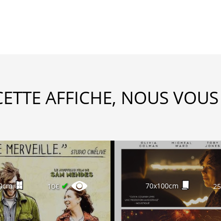
CETTE AFFICHE, NOUS VOUS
✔
0cm
70x100cm
10€
2