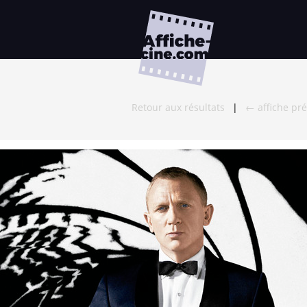
Retour aux résultats
|
← affiche pr