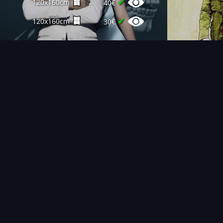
✔
120x160cm
40€
✔
120x160cm
30€