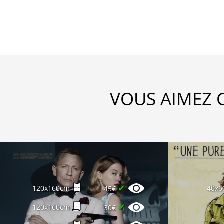
VOUS AIMEZ 
✔
120x160cm
40x6
45€
✔
120x160cm
30€