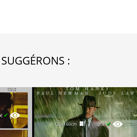
 SUGGÉRONS :
✔
5€
✔
120x160cm
20€