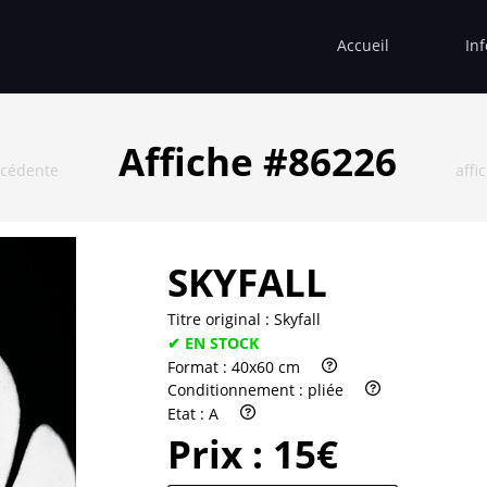
Accueil
In
Affiche #86226
écédente
affi
SKYFALL
Titre original :
Skyfall
✔ EN STOCK
Format :
40x60 cm
Conditionnement :
pliée
Etat :
A
Prix :
15€