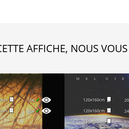
CETTE AFFICHE, NOUS VOUS
✔
60cm
120x160cm
16€
2
✔
0cm
120x160cm
20€
2
120x160cm
2