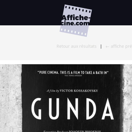
Retour aux résultats
|
← affiche pr