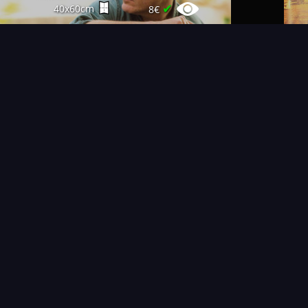
✔
40x60cm
8€
NOUVEAUTÉS
THÉMAT