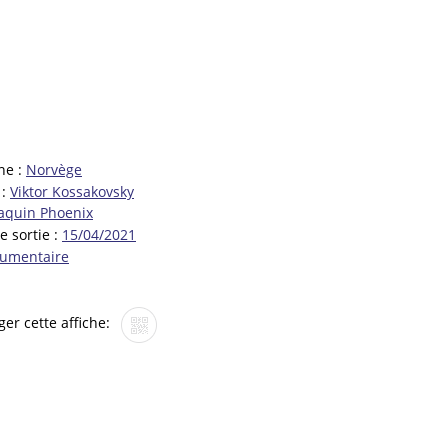
ne :
Norvège
 :
Viktor Kossakovsky
aquin Phoenix
e sortie :
15/04/2021
umentaire
ger cette affiche: