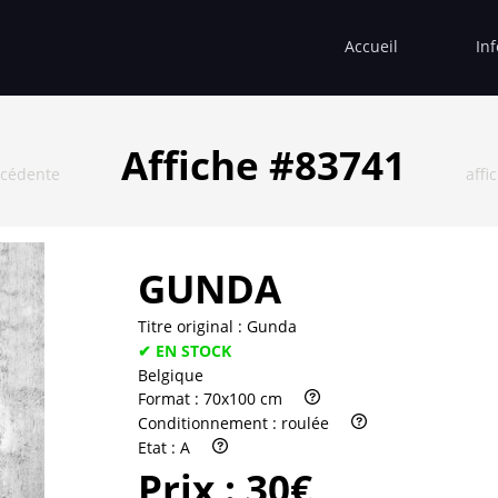
Accueil
In
Affiche #83741
écédente
affi
GUNDA
Titre original :
Gunda
✔ EN STOCK
Belgique
Format :
70x100 cm
Conditionnement :
roulée
Etat :
A
Prix :
30€