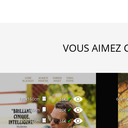
VOUS AIMEZ 
✔
120x160cm
60x1
16€
✔
120x160cm
60x8
20€
✔
120x160cm
16€