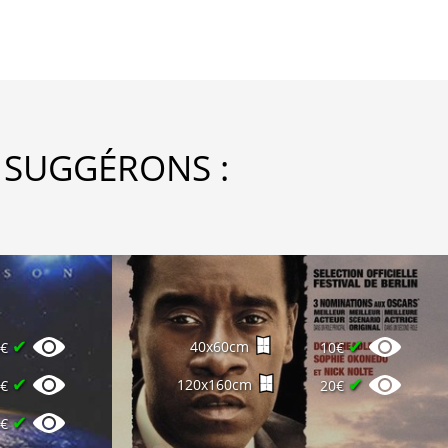
 SUGGÉRONS :
✔
✔
40x60cm
0€
10€
✔
✔
120x160cm
4€
20€
✔
0€