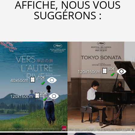
AFFICHE, NOUS VOUS
SUGGÉRONS :
30€
120x160cm
✔
10€
40x60cm
✔
20€
120x160cm
✔