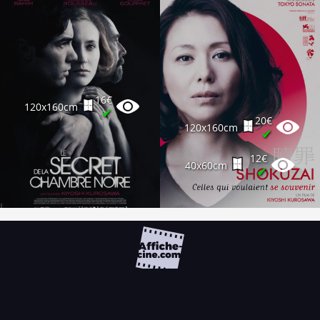
16€
120x160cm
✔
20€
120x160cm
✔
12€
40x60cm
✔
FAQ
PARTENAIRES
NEWSLETTER