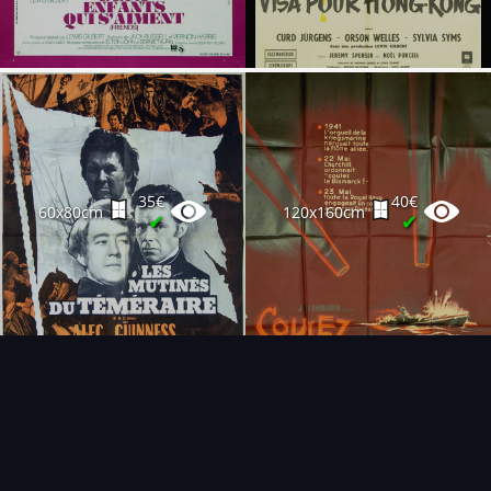
35€
40€
60x80cm
120x160cm
✔
✔