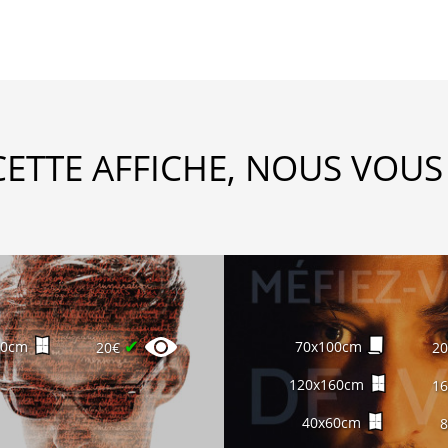
CETTE AFFICHE, NOUS VOUS
✔
60cm
70x100cm
20€
2
120x160cm
1
40x60cm