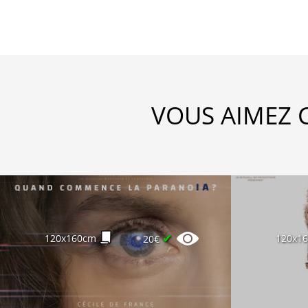
VOUS AIMEZ 
✔
120x160cm
120x1
20€