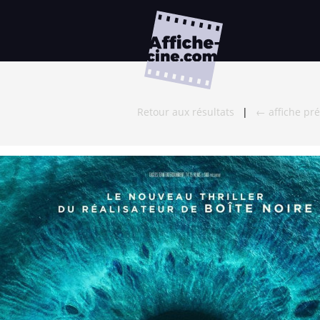
Retour aux résultats
|
← affiche pr