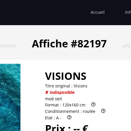
Accueil
In
Affiche #82197
écédente
affi
VISIONS
Titre original :
Visions
✘ indisponible
mod oeil
Format :
120x160 cm
Conditionnement :
roulée
Etat :
A -
Prix :
-- €