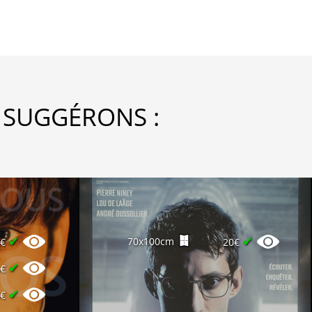
 SUGGÉRONS :
✔
✔
70x100cm
0€
20€
✔
6€
✔
8€