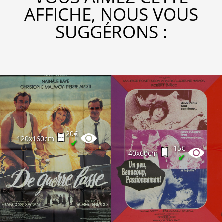
AFFICHE, NOUS VOUS
SUGGÉRONS :
20€
120x160cm
✔
15€
40x60cm
✔