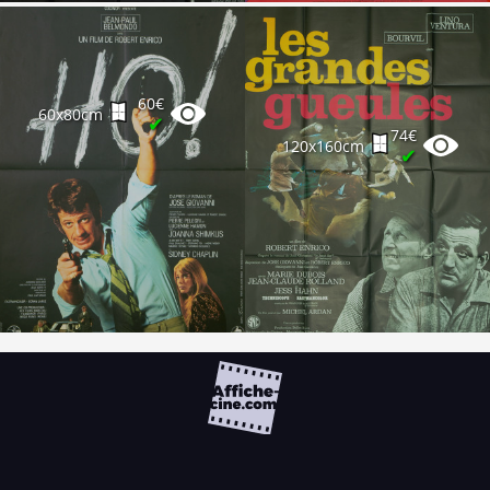
60€
60x80cm
✔
74€
120x160cm
✔
FAQ
PARTENAIRES
NEWSLETTER