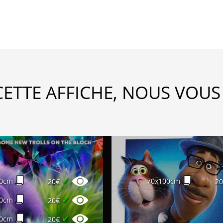
CETTE AFFICHE, NOUS VOUS
✔
00cm
70x100cm
20€
2
✔
00cm
20€
✔
00cm
20€