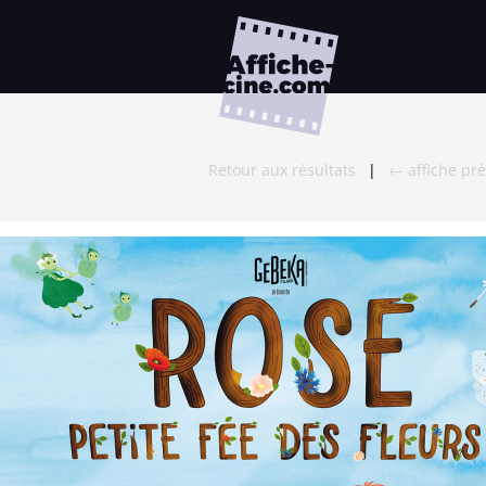
Retour aux résultats
|
← affiche pr