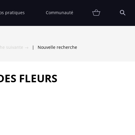
fos pratiques
Communauté
Promotions
Contact
Affiche
FAQ
Etat
Collectionneur
Thématiques
Partenaires
Vendre
Vendu
che suivante →
|
Nouvelle recherche
 DES FLEURS