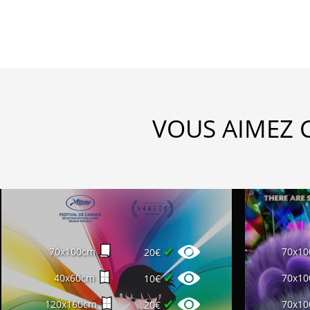
VOUS AIMEZ 
✔
70x100cm
70x1
20€
✔
40x60cm
70x1
10€
✔
120x160cm
70x1
20€