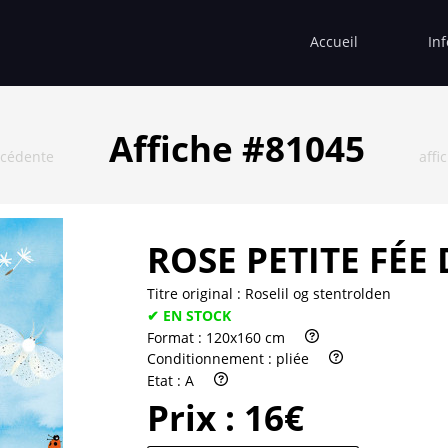
Accueil
In
Affiche #81045
écédente
affi
ROSE PETITE FÉE
Titre original :
Roselil og stentrolden
✔ EN STOCK
Format :
120x160 cm
Conditionnement :
pliée
Etat :
A
Prix :
16€