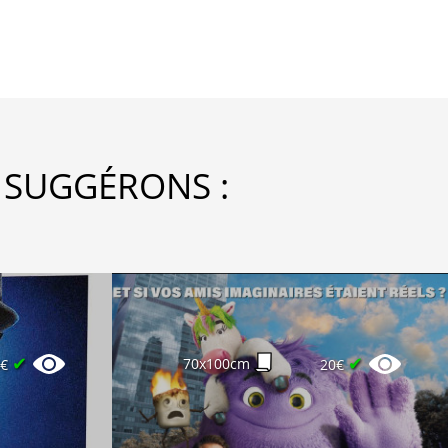
 SUGGÉRONS :
✔
✔
70x100cm
0€
20€