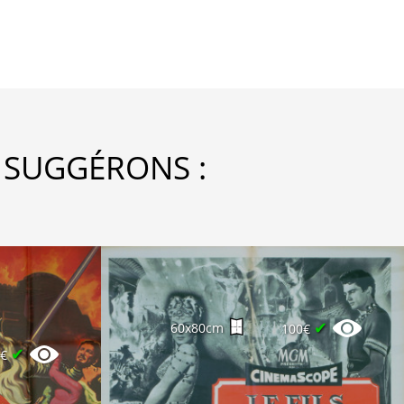
 SUGGÉRONS :
✔
60x80cm
100€
✔
0€