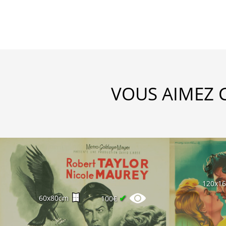
VOUS AIMEZ 
120x1
✔
60x80cm
100€