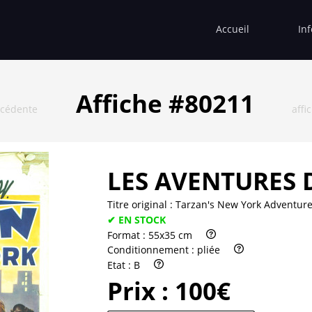
Accueil
In
Affiche #80211
écédente
affi
LES AVENTURES 
Titre original :
Tarzan's New York Adventur
✔ EN STOCK
Format :
55x35 cm
Conditionnement :
pliée
Etat :
B
Prix :
100€