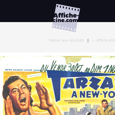
Retour aux résultats
|
← affiche pr