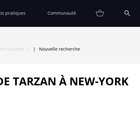
fos pratiques
Communauté
Promotions
Contact
Affiche
FAQ
Etat
Collectionneur
Thématiques
Partenaires
Vendre
Vendu
che suivante →
|
Nouvelle recherche
DE TARZAN À NEW-YORK
e