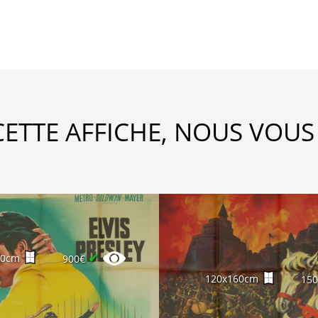
CETTE AFFICHE, NOUS VOUS
✔
60cm
900€
120x160cm
15