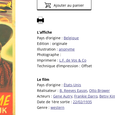
Ajouter au panier
L’affiche
Pays d’origine :
Belgique
Edition :
originale
Illustration :
anonyme
Photographe :
Imprimerie :
L.F. de Vos & Co
Technique d’impression :
Offset
Le film
Pays d’origine :
États-Unis
Réalisateur :
B. Reeves Eason
,
Otto Brower
Acteurs :
Gene Autry
,
Frankie Darro
,
Betsy Ki
Date de 1ère sortie :
22/02/1935
Genre :
western