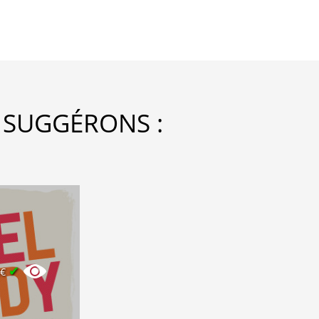
 SUGGÉRONS :
✔
2€