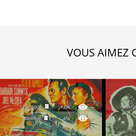
VOUS AIMEZ 
✔
120x160cm
80x1
120€
✔
60x80cm
45€