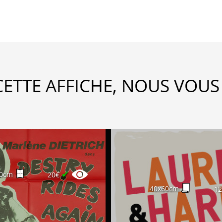
CETTE AFFICHE, NOUS VOUS
✔
20cm
20€
40x60cm
1