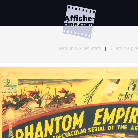
Retour aux résultats
|
← affiche pr