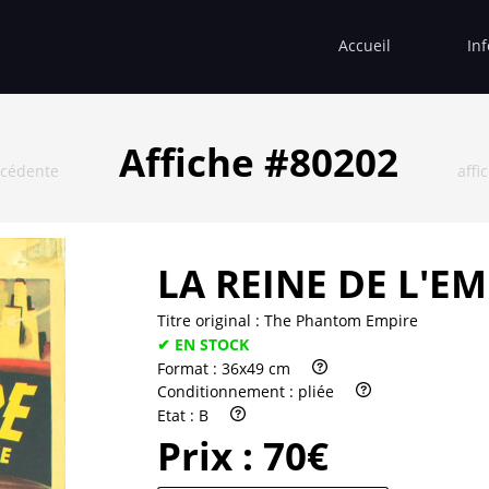
Accueil
In
Affiche #80202
écédente
affi
LA REINE DE L'E
Titre original :
The Phantom Empire
✔ EN STOCK
Format :
36x49 cm
Conditionnement :
pliée
Etat :
B
Prix :
70€