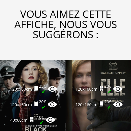
VOUS AIMEZ CETTE
AFFICHE, NOUS VOUS
SUGGÉRONS :
25€
20€
120x160cm
120x160cm
✔
✔
20€
20€
120x160cm
120x160cm
✔
✔
10€
40x60cm
✔