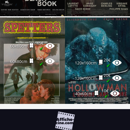
45€
60x80cm
✔
45€
20€
60x80cm
120x160cm
✔
✔
20€
120x160cm
✔
10€
40x60cm
✔