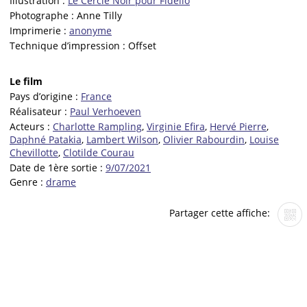
Illustration :
Le Cercle Noir pour Fidélio
Photographe :
Anne Tilly
Imprimerie :
anonyme
Technique d’impression :
Offset
Le film
Pays d’origine :
France
Réalisateur :
Paul Verhoeven
Acteurs :
Charlotte Rampling
,
Virginie Efira
,
Hervé Pierre
,
Daphné Patakia
,
Lambert Wilson
,
Olivier Rabourdin
,
Louise
Chevillotte
,
Clotilde Courau
Date de 1ère sortie :
9/07/2021
Genre :
drame
Partager cette affiche: