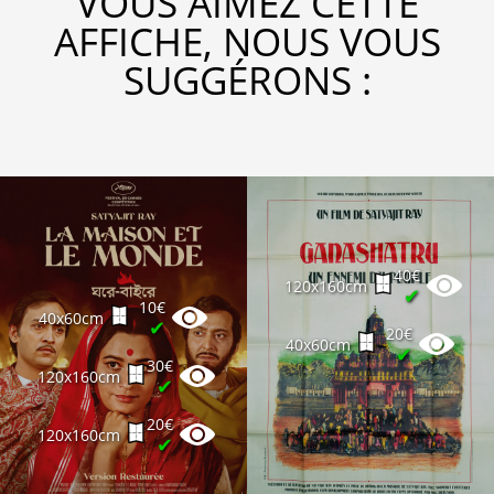
VOUS AIMEZ CETTE
AFFICHE, NOUS VOUS
SUGGÉRONS :
40€
120x160cm
✔
10€
40x60cm
✔
20€
40x60cm
✔
30€
120x160cm
✔
20€
120x160cm
✔