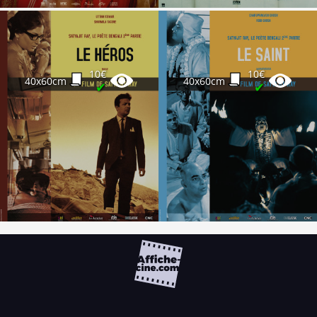
10€
10€
40x60cm
40x60cm
✔
✔
FAQ
PARTENAIRES
NEWSLETTER