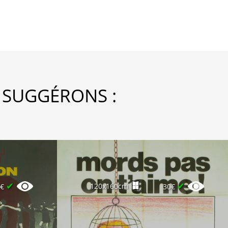
 SUGGÉRONS :
✔
✔
120x160cm
5€
30€