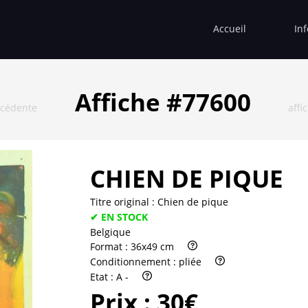
Accueil
In
Affiche #77600
écédente
affi
CHIEN DE PIQUE
Titre original :
Chien de pique
✔ EN STOCK
Belgique
Format :
36x49 cm
Conditionnement :
pliée
Etat :
A -
Prix :
30€