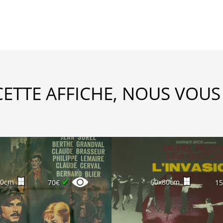
CETTE AFFICHE, NOUS VOUS
✔
60cm
60x80cm
70€
1