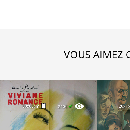
VOUS AIMEZ 
✔
60x80cm
120x1
210€