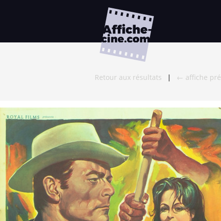
Retour aux résultats
|
← affiche pr