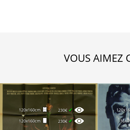
VOUS AIMEZ 
✔
120x160cm
120x1
230€
✔
120x160cm
36x4
230€