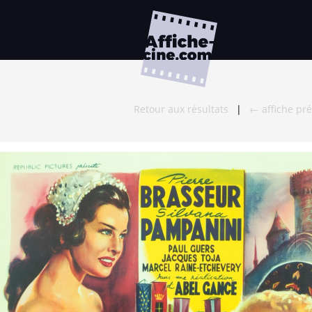
Retour aux résultats
|
← affiche pr