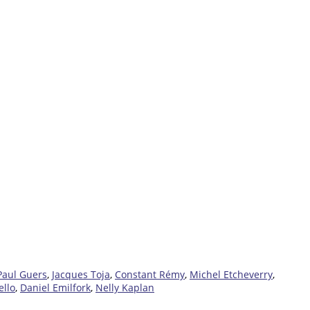
Paul Guers
,
Jacques Toja
,
Constant Rémy
,
Michel Etcheverry
,
ello
,
Daniel Emilfork
,
Nelly Kaplan