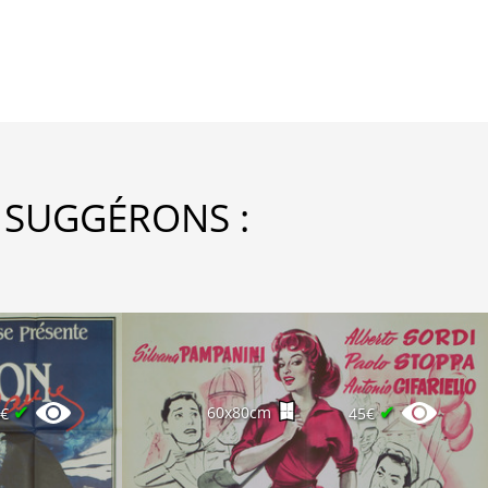
 SUGGÉRONS :
✔
✔
60x80cm
5€
45€