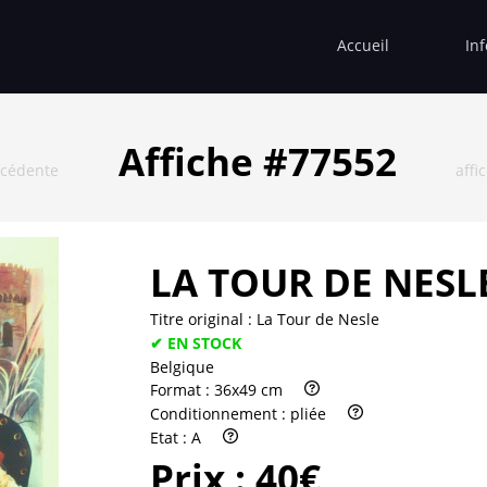
Accueil
In
Affiche #77552
écédente
affi
LA TOUR DE NESL
Titre original :
La Tour de Nesle
✔ EN STOCK
Belgique
Format :
36x49 cm
Conditionnement :
pliée
Etat :
A
Prix :
40€