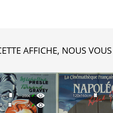
CETTE AFFICHE, NOUS VOUS
✔
60cm
120x160cm
200€
4
✔
9cm
70€