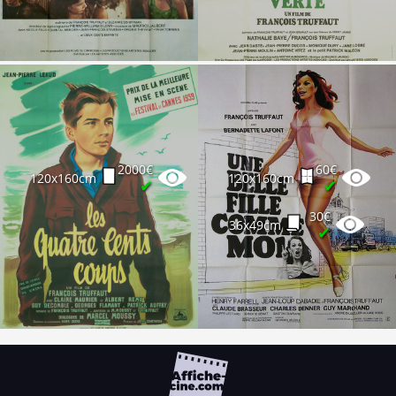
2000€
60€
120x160cm
120x160cm
✔
✔
30€
36x49cm
✔