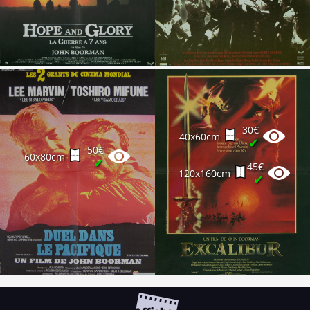
30€
40x60cm
✔
50€
60x80cm
✔
45€
120x160cm
✔