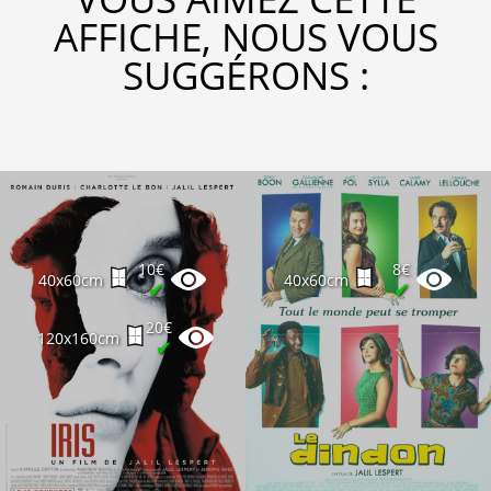
AFFICHE, NOUS VOUS
SUGGÉRONS :
10€
8€
40x60cm
40x60cm
✔
✔
20€
120x160cm
✔