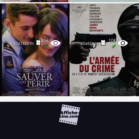
20€
10€
120x160cm
40x60cm
✔
✔
FAQ
PARTENAIRES
NEWSLETTER