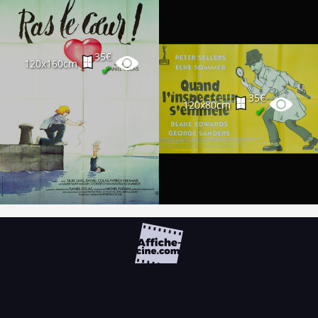
35€
120x160cm
✔
35€
120x80cm
✔
FAQ
PARTENAIRES
NEWSLETTER