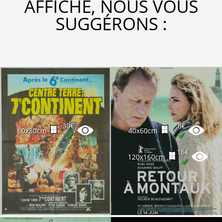
AFFICHE, NOUS VOUS
SUGGÉRONS :
30€
8€
60x80cm
40x60cm
✔
✔
16€
120x160cm
✔