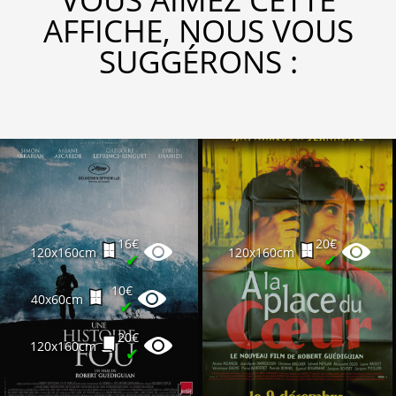
AFFICHE, NOUS VOUS
SUGGÉRONS :
16€
20€
120x160cm
120x160cm
✔
✔
10€
40x60cm
✔
20€
120x160cm
✔