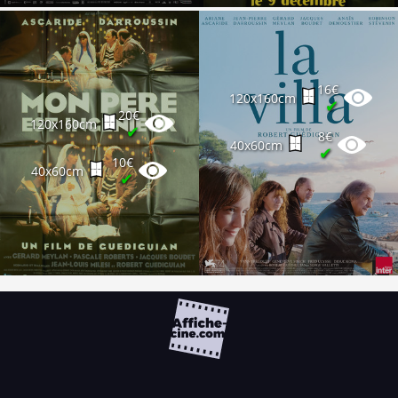
16€
120x160cm
✔
20€
120x160cm
✔
8€
40x60cm
✔
10€
40x60cm
✔
FAQ
PARTENAIRES
NEWSLETTER