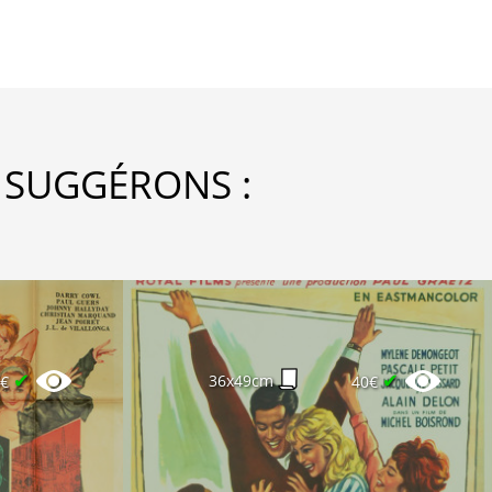
 SUGGÉRONS :
✔
✔
36x49cm
0€
40€