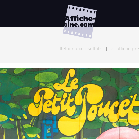
Retour aux résultats
|
← affiche pr