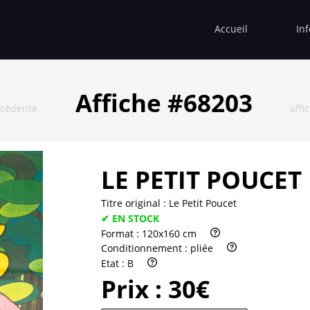
Accueil
In
Affiche #68203
écédente
affi
LE PETIT POUCET
Titre original :
Le Petit Poucet
✔ EN STOCK
Format :
120x160 cm
Conditionnement :
pliée
Etat :
B
Prix :
30€