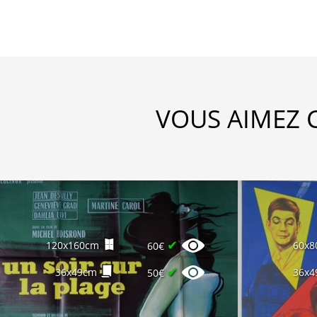
VOUS AIMEZ 
✔
120x160cm
60x8
60€
✔
36x49cm
36x4
50€