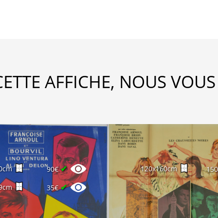
CETTE AFFICHE, NOUS VOUS
✔
0cm
120x160cm
90€
15
✔
9cm
35€