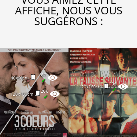
AFFICHE, NOUS VOUS
SUGGÉRONS :
8€
40x60cm
✔
20€
120x160cm
✔
20€
120x160cm
✔