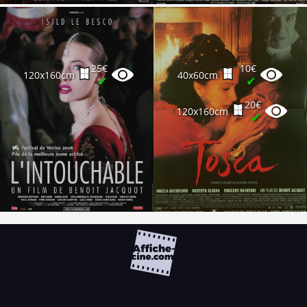
25€
10€
120x160cm
40x60cm
✔
✔
20€
120x160cm
✔
FAQ
PARTENAIRES
NEWSLETTER