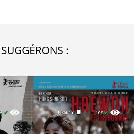
 SUGGÉRONS :
✔
✔
40x60cm
0€
10€