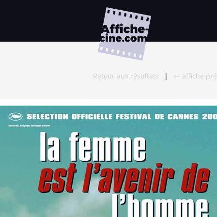
Retour aux résultats
|
← affiche pr