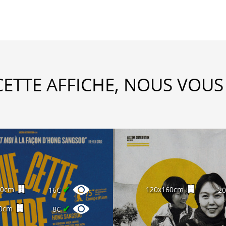
CETTE AFFICHE, NOUS VOUS
✔
60cm
120x160cm
16€
2
✔
0cm
8€