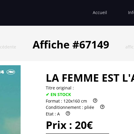
Accueil
In
Affiche #67149
écédente
affi
LA FEMME EST L
Titre original :
✔ EN STOCK
Format :
120x160 cm
Conditionnement :
pliée
Etat :
A
Prix :
20€