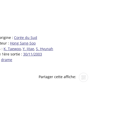
origine :
Corée du Sud
teur :
Hong Sang-Soo
 :
K. Taewoo
,
Y. Jitae
,
S. Hyunah
 1ère sortie :
30/11/2003
:
drame
Partager cette affiche: