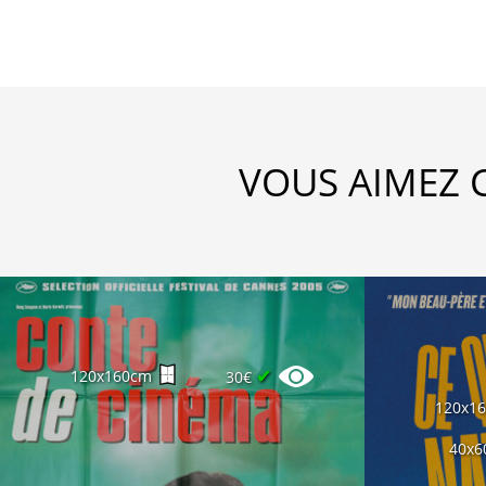
VOUS AIMEZ 
✔
120x160cm
30€
120x1
40x6