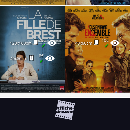
20€
10€
120x160cm
40x60cm
✔
✔
8€
40x60cm
✔