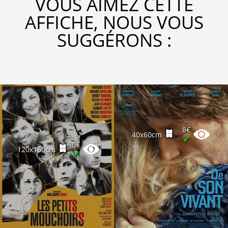
VOUS AIMEZ CETTE
AFFICHE, NOUS VOUS
SUGGÉRONS :
8€
40x60cm
✔
30€
120x160cm
✔