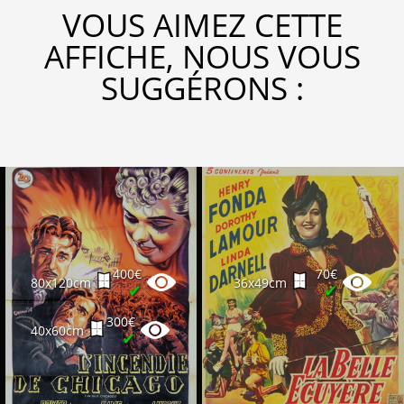
VOUS AIMEZ CETTE
AFFICHE, NOUS VOUS
SUGGÉRONS :
400€
70€
80x120cm
36x49cm
✔
✔
300€
40x60cm
✔