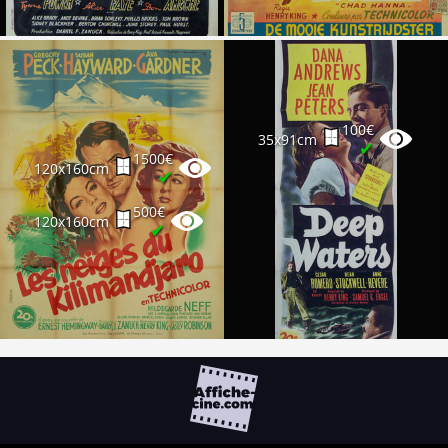
100€
35x91cm
✔
1500€
120x160cm
✔
500€
120x160cm
✔