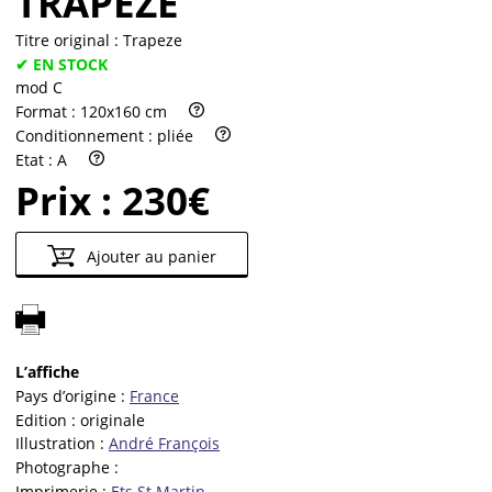
TRAPÈZE
Titre original :
Trapeze
✔ EN STOCK
mod C
Format :
120x160 cm
Conditionnement :
pliée
Etat :
A
Prix :
230€
Ajouter au panier
L’affiche
Pays d’origine :
France
Edition :
originale
Illustration :
André François
Photographe :
Imprimerie :
Ets St Martin