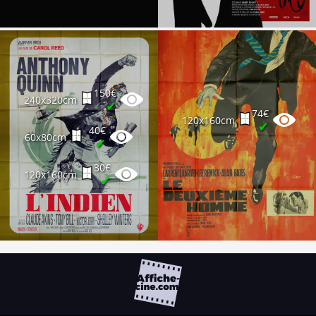
150€
240x320cm
✔
74€
120x160cm
✔
40€
60x80cm
✔
30€
120x160cm
✔