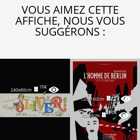
VOUS AIMEZ CETTE
AFFICHE, NOUS VOUS
SUGGÉRONS :
70€
240x80cm
✔
20€
120x160cm
✔
10€
40x60cm
✔