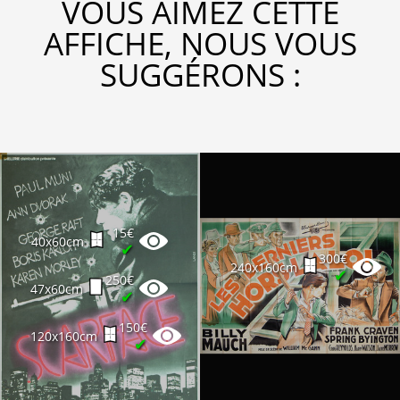
VOUS AIMEZ CETTE
AFFICHE, NOUS VOUS
SUGGÉRONS :
15€
40x60cm
✔
300€
240x160cm
✔
250€
47x60cm
✔
150€
120x160cm
✔