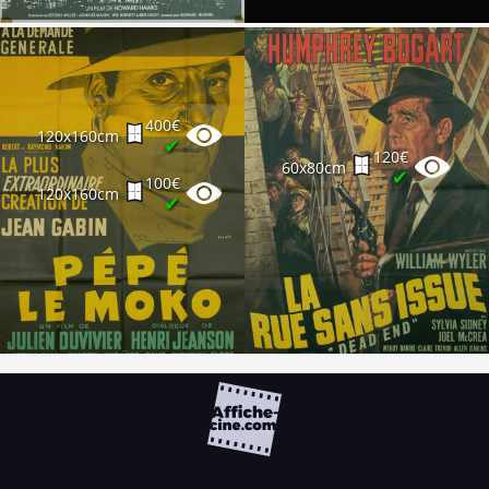
400€
120x160cm
✔
120€
60x80cm
✔
100€
120x160cm
✔