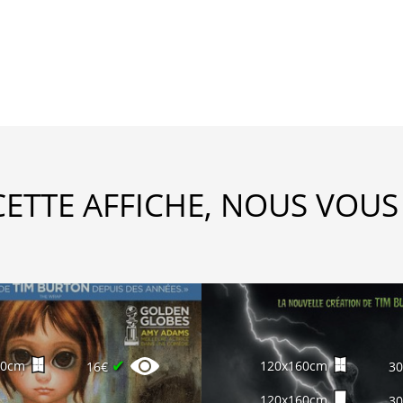
CETTE AFFICHE, NOUS VOUS
✔
60cm
120x160cm
16€
3
120x160cm
3