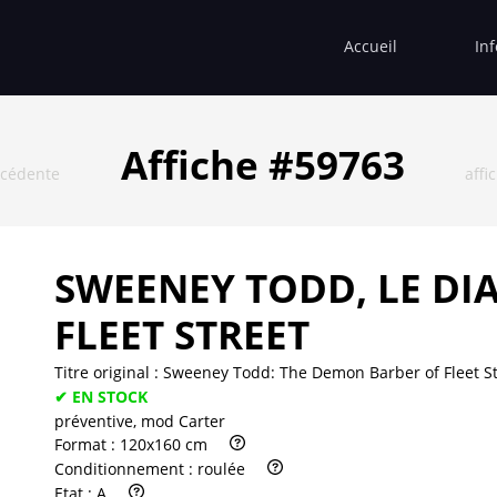
Accueil
In
Affiche #59763
écédente
affi
SWEENEY TODD, LE DI
FLEET STREET
Titre original :
Sweeney Todd: The Demon Barber of Fleet St
✔ EN STOCK
préventive, mod Carter
Format :
120x160 cm
Conditionnement :
roulée
Etat :
A