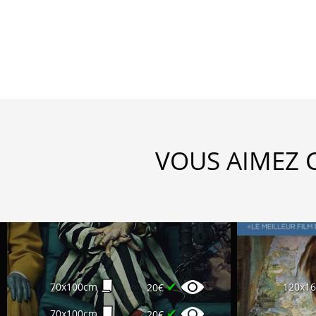
VOUS AIMEZ 
✔
70x100cm
120x1
20€
✔
70x100cm
20€