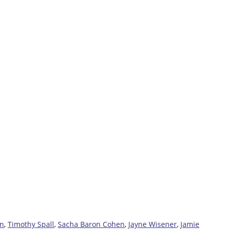
an
,
Timothy Spall
,
Sacha Baron Cohen
,
Jayne Wisener
,
Jamie