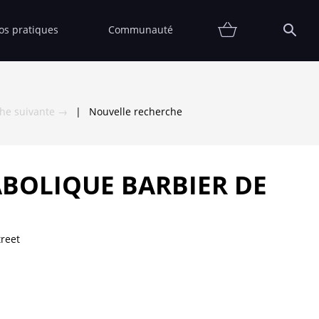
fos pratiques
Communauté
Promotions
Contact
Affiche
FAQ
Etat
Collectionneur
Thématiques
Partenaires
Vendre
Vendu
che suivante →
|
Nouvelle recherche
ABOLIQUE BARBIER DE
reet