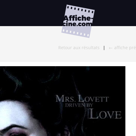
Retour aux résultats
|
← affiche pr