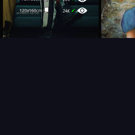
✔
120x160cm
24€