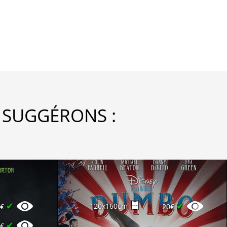
 SUGGÉRONS :
✔
✔
120x160cm
0€
20€
✔
0€