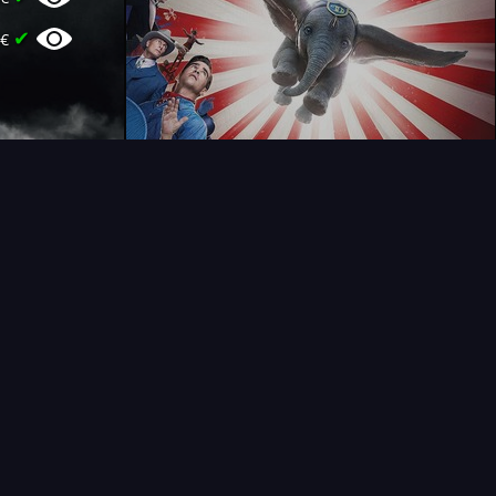
✔
5€
T