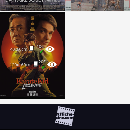
10€
40x60cm
✔
20€
120x160cm
✔