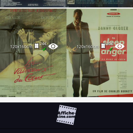
24€
20€
120x160cm
120x160cm
✔
✔