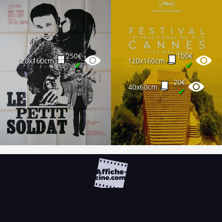
250€
100€
120x160cm
120x160cm
✔
✔
20€
40x60cm
✔
FAQ
PARTENAIRES
NEWSLETTER