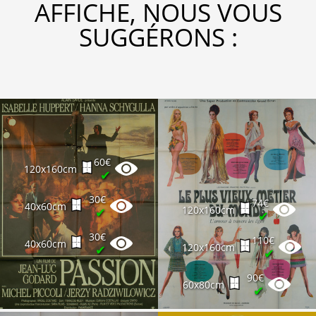
AFFICHE, NOUS VOUS
SUGGÉRONS :
60€
120x160cm
✔
30€
74€
40x60cm
120x160cm
✔
✔
30€
110€
40x60cm
120x160cm
✔
✔
90€
60x80cm
✔