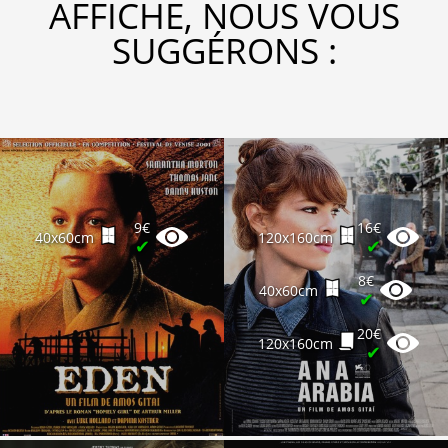
AFFICHE, NOUS VOUS
SUGGÉRONS :
9€
16€
40x60cm
120x160cm
✔
✔
8€
40x60cm
✔
20€
120x160cm
✔