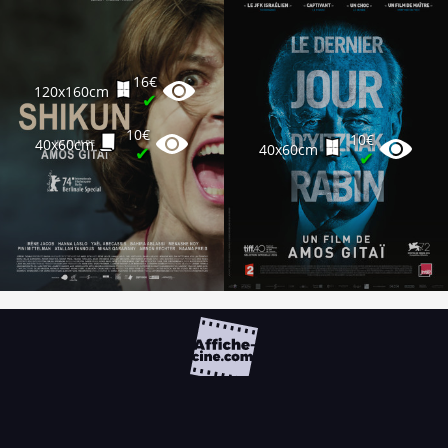
16€
120x160cm
✔
10€
10€
40x60cm
40x60cm
✔
✔
FAQ
PARTENAIRES
NEWSLETTER