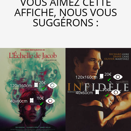
VOUS AIMEZ CETTE
AFFICHE, NOUS VOUS
SUGGÉRONS :
20€
120x160cm
✔
20€
120x160cm
✔
10€
40x60cm
✔
10€
40x60cm
✔