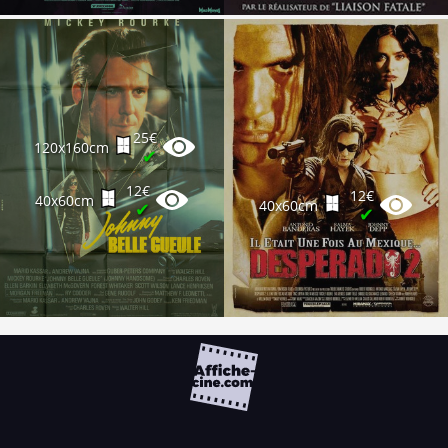
25€
120x160cm
✔
12€
12€
40x60cm
40x60cm
✔
✔
FAQ
PARTENAIRES
NEWSLETTER