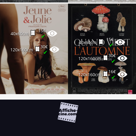
15€
40x60cm
✔
15€
40x60cm
✔
30€
120x160cm
✔
30€
120x160cm
✔
16€
120x160cm
✔
FAQ
PARTENAIRES
NEWSLETTER