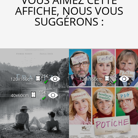
AFFICHE, NOUS VOUS
SUGGÉRONS :
25€
16€
120x160cm
120x160cm
✔
✔
15€
40x60cm
✔