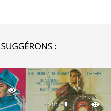
 SUGGÉRONS :
✔
0€
✔
120x160cm
35€