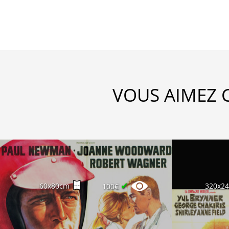
VOUS AIMEZ 
✔
60x80cm
320x2
100€