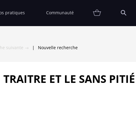
fos pratiques
Communauté
Promotions
Contact
Affiche
FAQ
Etat
Collectionneur
Thématiques
Partenaires
Vendre
Vendu
che suivante →
|
Nouvelle recherche
TRAITRE ET LE SANS PITIÉ