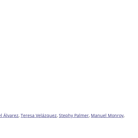
l Álvarez
,
Teresa Velázquez
,
Stephy Palmer
,
Manuel Monroy
,