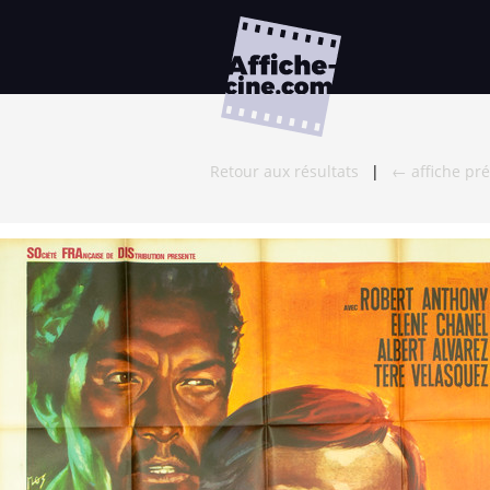
Retour aux résultats
|
← affiche pr