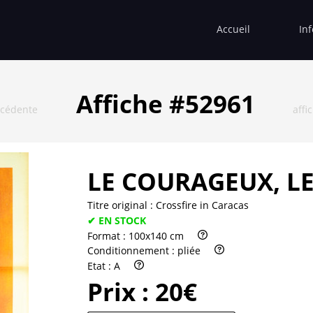
Accueil
In
Affiche #52961
écédente
affi
LE COURAGEUX, LE 
Titre original :
Crossfire in Caracas
✔ EN STOCK
Format :
100x140 cm
Conditionnement :
pliée
Etat :
A
Prix :
20€